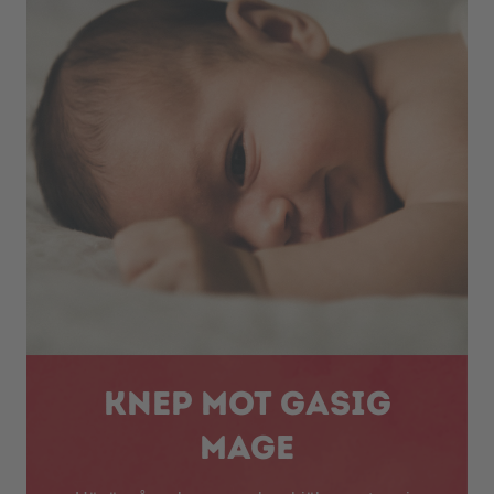
Knep mot gasig
mage