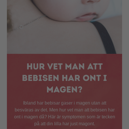
Hur vet man att
bebisen har ont i
magen?
Ibland har bebisar gaser i magen utan att
besväras av det. Men hur vet man att bebisen har
ont i magen då? Här är symptomen som är tecken
på att din lilla har just magont.