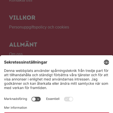
Kontakta oss
Villkor
Personuppgiftspolicy och cookies
Allmänt
Om oss
Produkter
För vårdpersonal
Semperklubben
Följ oss!