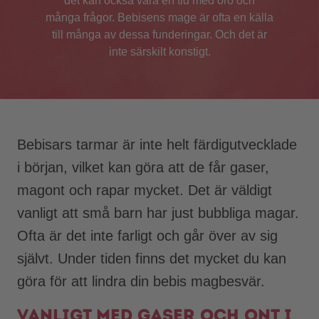
det kan också vara en tid med oro och
många frågor. Bebisens mage är ofta en källa
till många av dessa funderingar. Och det är
inte särskilt konstigt.
Bebisars tarmar är inte helt färdigutvecklade
i början, vilket kan göra att de får gaser,
magont och rapar mycket. Det är väldigt
vanligt att små barn har just bubbliga magar.
Ofta är det inte farligt och går över av sig
självt. Under tiden finns det mycket du kan
göra för att lindra din bebis magbesvär.
Vanligt med gaser och ont i