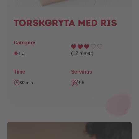
Torskgryta med ris
Category
(
12
röster)
1 år
Time
Servings
30 min
4-5