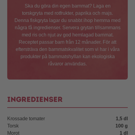
Ska du göra din egen barnmat? Laga en
torskgryta med rotfrukter, paprika och majs.
Denna fiskgryta lagar du snabbt ihop hemma med
några få ingredienser. Servera grytan tillsammans
med ris och njut av god hemlagad barnmat.
Receptet passar barn från 12 månader. För att
eftersträva den barnmatskvalitet som vi har i våra
produkter på barnmatshyllan kan ekologiska
råvaror användas.
Ingredienser
Krossade tomater
1,5 dl
Torsk
100 g
Morot
1 dl