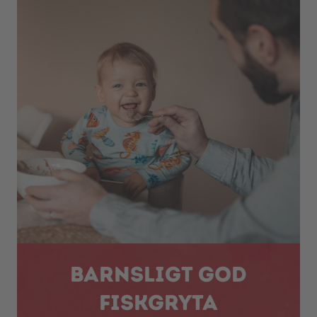
Barnsligt god
fiskgryta