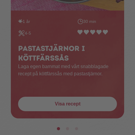
1 år
30 min
4-5
Pastastjärnor i
köttfärssås
Laga egen barnmat med vårt snabblagade
recept på köttfärssås med pastastjärnor.
Visa recept