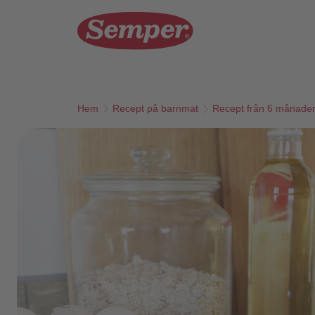
Skip to main content
Hem
Recept på barnmat
Recept från 6 månade