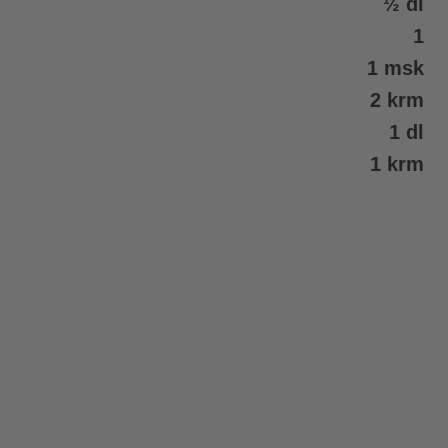
½ dl
1
1 msk
2 krm
1 dl
1 krm