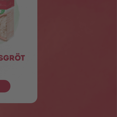
sgröt