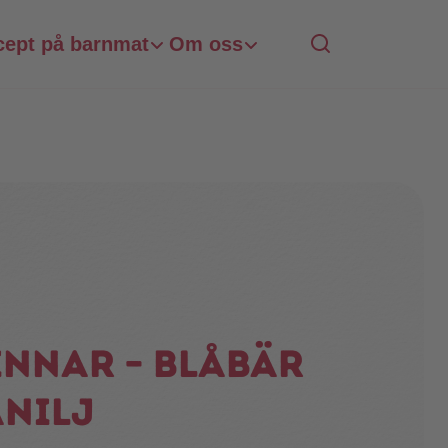
cept på barnmat
Om oss
nnar – blåbär
nilj