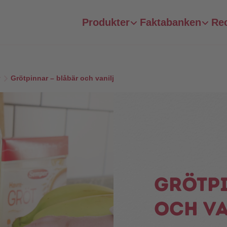
Produkter
Faktabanken
Re
r
Grötpinnar – blåbär och vanilj
Grötpi
och va