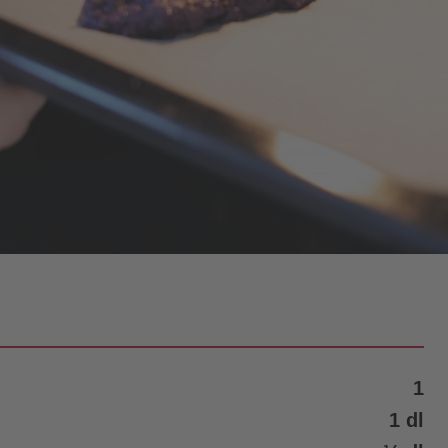
1
1 dl