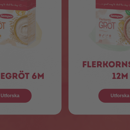
Flerkorn
egröt 6m
12m
Utforska
Utforska