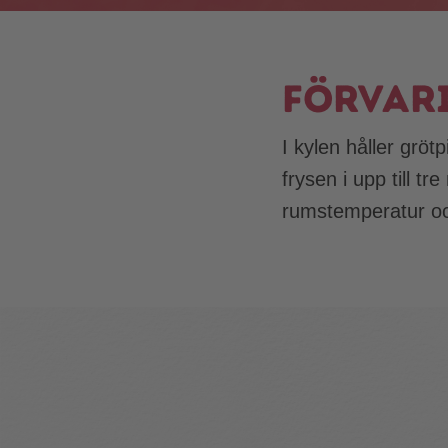
Förvar
I kylen håller gröt
frysen i upp till t
rumstemperatur och