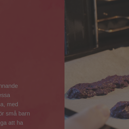
vinnande
essa
da, med
för små barn
ga att ha