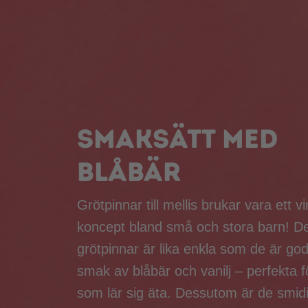
Smaksätt med
blåbär
Grötpinnar till mellis brukar vara ett 
koncept bland små och stora barn! D
grötpinnar är lika enkla som de är go
smak av blåbär och vanilj – perfekta 
som lär sig äta. Dessutom är de smidi