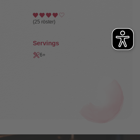
(
25
röster)
Servings
6+