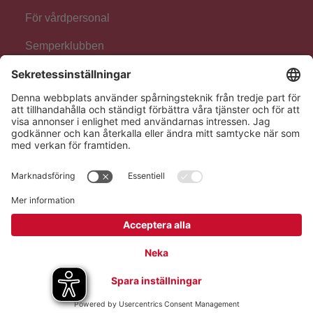
För vårdpersonal
Semperklubben
Följ oss!
Hero Global
Copyright © Hero 2026