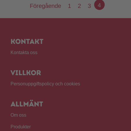
Pagination
4
Föregående
1
2
3
Kontakt
Kontakta oss
Villkor
Personuppgiftspolicy och cookies
Allmänt
Om oss
Produkter