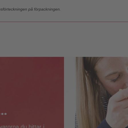
nsförteckningen på förpackningen.
..
arorna du hittar i