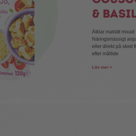
& basi
Ätklar maträtt mixad t
Näringsmässigt anpa
eller direkt på sked
efter måltide
Läs mer