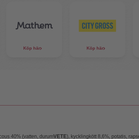
Köp här
Köp här
uscous 40% (vatten, durum
VETE
), kycklingkött 8,6%, potatis, raps