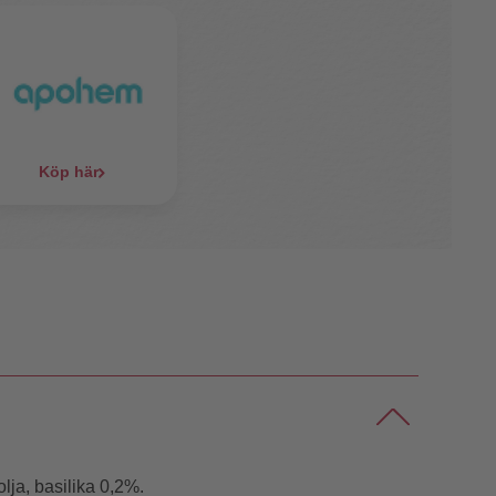
Köp här
olja, basilika 0,2%.