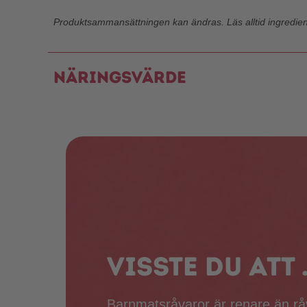
Produktsammansättningen kan ändras. Läs alltid ingredie
Näringsvärde
Visste du att .
Barnmatsråvaror är renare än råv