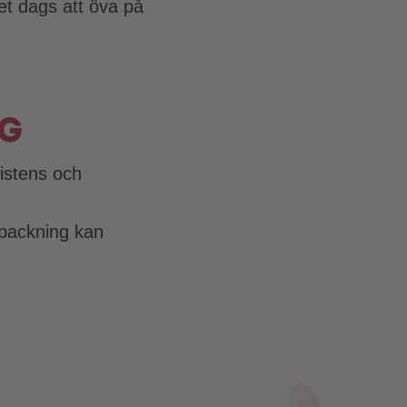
et dags att öva på
ng
sistens och
packning kan