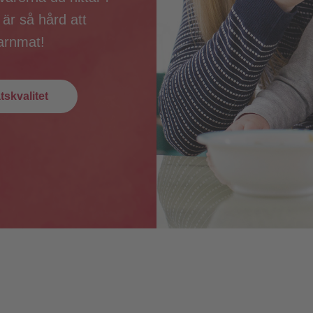
 är så hård att
barnmat!
skvalitet