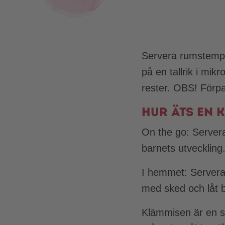
Servera rumstempe
på en tallrik i mik
rester. OBS! Förpa
Hur äts en 
On the go: Servera
barnets utveckling
I hemmet: Servera 
med sked och låt b
Klämmisen är en sm