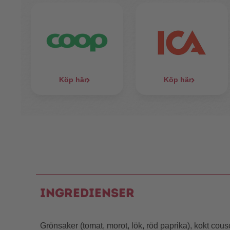
Köp här
Köp här
Ingredienser
Grönsaker (tomat, morot, lök, röd paprika), kokt co