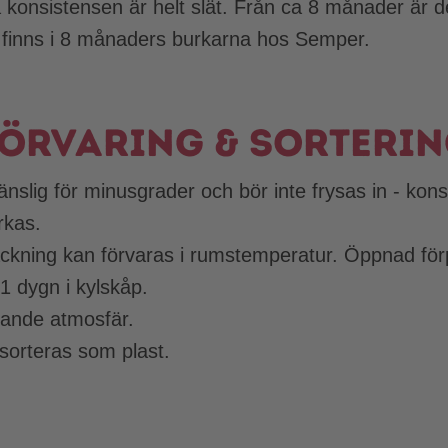
konsistensen är helt slät. Från ca 8 månader är d
et finns i 8 månaders burkarna hos Semper.
örvaring & sorteri
nslig för minusgrader och bör inte frysas in - kon
rkas.
kning kan förvaras i rumstemperatur. Öppnad för
1 dygn i kylskåp.
ande atmosfär.
sorteras som plast.