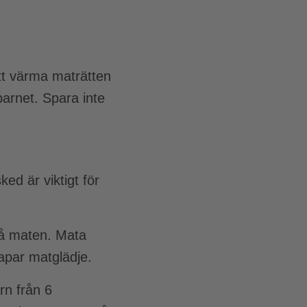
tt värma maträtten
barnet. Spara inte
ed är viktigt för
på maten. Mata
kapar matglädje.
rn från 6