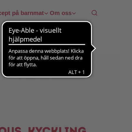
cept på barnmat
Om oss
ous, kyckling