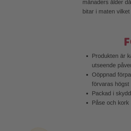
månaders ålder då 
bitar i maten vilk
F
Produkten är kä
utseende påve
Oöppnad förpac
förvaras högst 
Packad i skydd
Påse och kork 