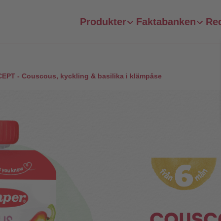
Produkter
Faktabanken
Re
PT - Couscous, kyckling & basilika i klämpåse
Cousc