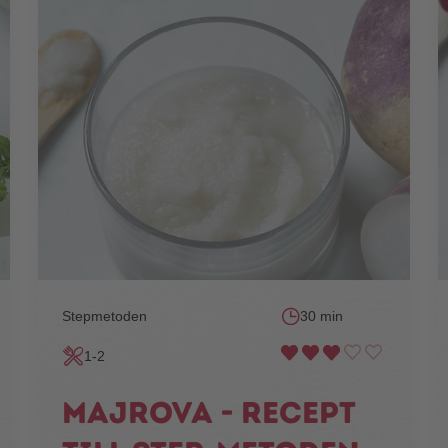
Stepmetoden
30 min
1-2
Majrova - recept