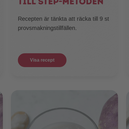
till step-metoden
Recepten är tänkta att räcka till 9 st
provsmakningstillfällen.
Visa recept