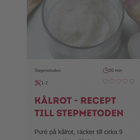
Stepmetoden
30 min
1-2
Kålrot - recept
till stepmetoden
Puré på kålrot, räcker till cirka 9