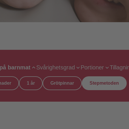
 på barnmat
Svårighetsgrad
Portioner
Tillagni
nader
1 år
Grötpinnar
Stepmetoden