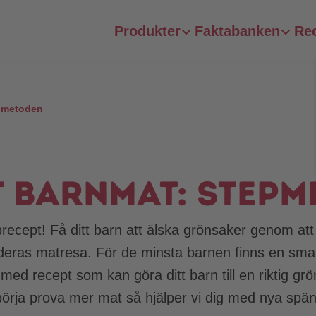
Produkter
Faktabanken
Re
pmetoden
t barnmat: stepm
recept! Få ditt barn att älska grönsaker genom att
 deras matresa. För de minsta barnen finns en sma
med recept som kan göra ditt barn till en riktig gr
 börja prova mer mat så hjälper vi dig med nya spä