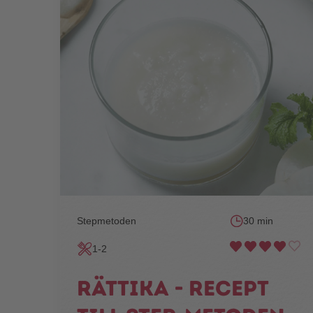
Stepmetoden
30 min
1-2
Rättika - recept