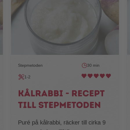
Stepmetoden
30 min
1-2
Kålrabbi - recept
till stepmetoden
Puré på kålrabbi, räcker till cirka 9