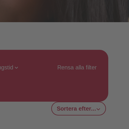
ngstid
Rensa alla filter
Sortera efter...