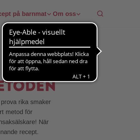
cept på barnmat
Om oss
etoden
 prova rika smaker
rt metod för
önsaksälskare! När
nnande recept.