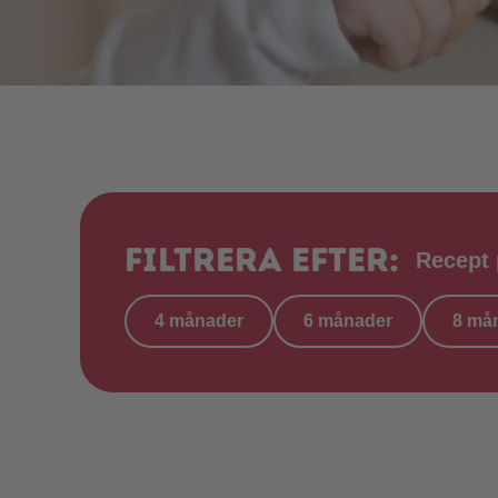
Filtrera efter:
Recept
4 månader
6 månader
8 må