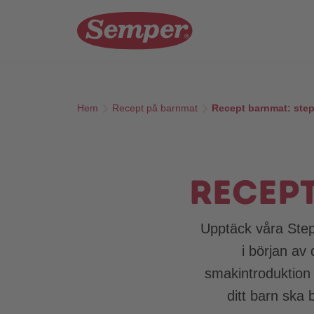
Skip to main content
Hem
Recept på barnmat
Recept barnmat: ste
Recep
Upptäck våra Step
i början av
smakintroduktion 
ditt barn ska