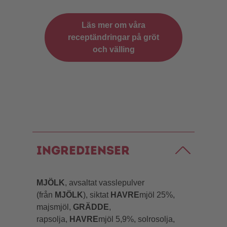
Läs mer om våra
receptändringar på gröt
och välling
Ingredienser
MJÖLK
, avsaltat vasslepulver
(från
MJÖLK
), siktat
HAVRE
mjöl 25%,
majsmjöl,
GRÄDDE
,
rapsolja,
HAVRE
mjöl 5,9%, solrosolja,