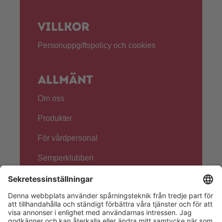
Villkor
Personuppgiftspolicy och cookies
Allmänt
Om oss
Produkter
För vårdpersonal
Semperklubben
Följ oss!