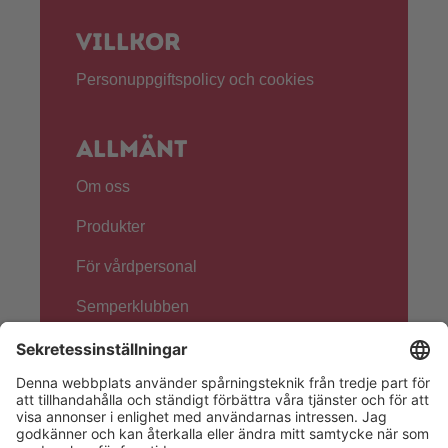
Villkor
Personuppgiftspolicy och cookies
Allmänt
Om oss
Produkter
För vårdpersonal
Semperklubben
Följ oss!