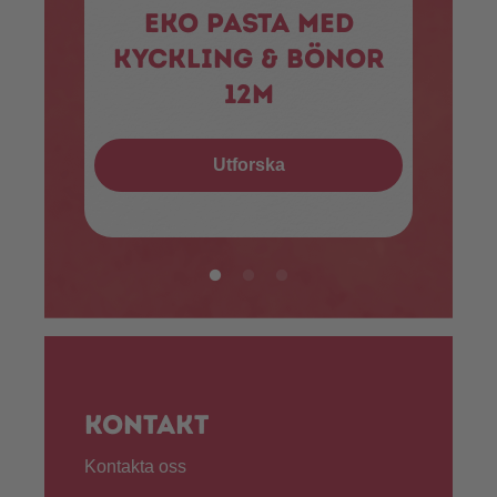
Eko pasta med
kyckling & bönor
12m
p
Utforska
Kontakt
Kontakta oss