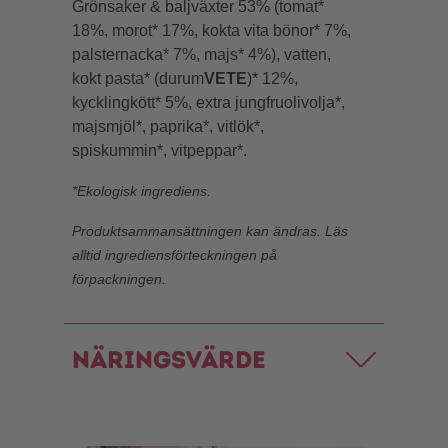
Grönsaker & baljväxter 53% (tomat*
18%, morot* 17%, kokta vita bönor* 7%,
palsternacka* 7%, majs* 4%), vatten,
kokt pasta* (durum
VETE
)* 12%,
kycklingkött* 5%, extra jungfruolivolja*,
majsmjöl*, paprika*, vitlök*,
spiskummin*, vitpeppar*.
*Ekologisk ingrediens.
Produktsammansättningen kan ändras. Läs
alltid ingrediensförteckningen på
förpackningen.
Näringsvärde