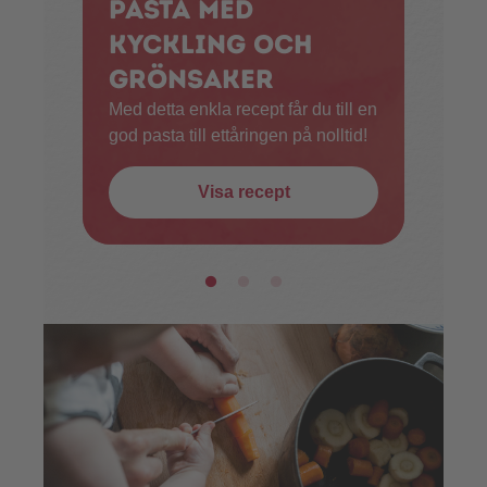
Pasta med
kyckling och
grönsaker
Med detta enkla recept får du till en
god pasta till ettåringen på nolltid!
Visa recept