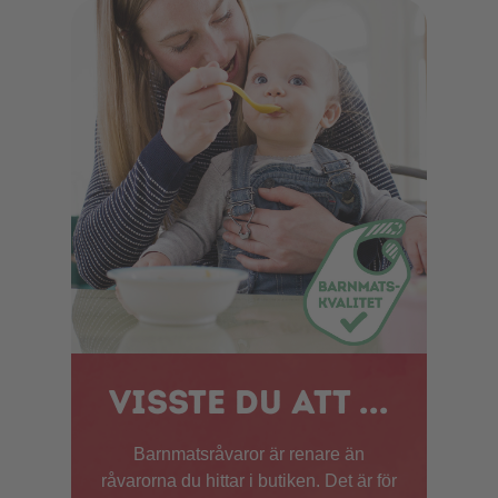
Visste du att ...
Barnmatsråvaror är renare än
råvarorna du hittar i butiken. Det är för