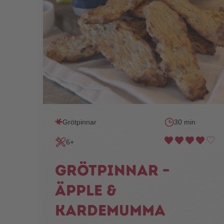
Grötpinnar
30 min
6+
Grötpinnar –
äpple &
kardemumma