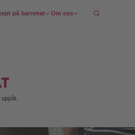
cept på barnmat
Om oss
at
 uppåt.