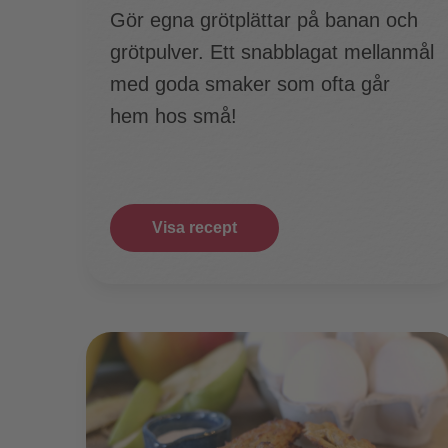
Gör egna grötplättar på banan och
grötpulver. Ett snabblagat mellanmål
med goda smaker som ofta går
hem hos små!
Visa recept