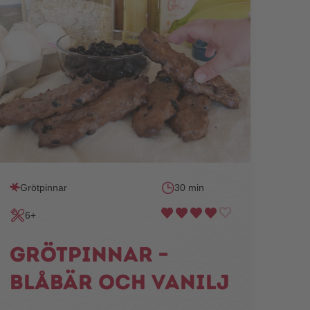
Grötpinnar
30 min
6+
Grötpinnar –
blåbär och vanilj