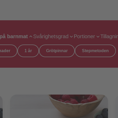
 på barnmat
Svårighetsgrad
Portioner
Tillagni
nader
1 år
Grötpinnar
Stepmetoden