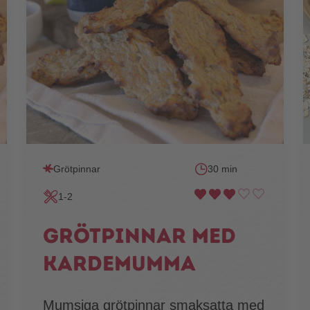
Grötpinnar
30 min
1-2
Grötpinnar med
kardemumma
Mumsiga grötpinnar smaksatta med