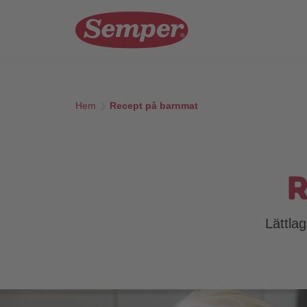
Skip to main content
Hem
Recept på barnmat
R
Lättla