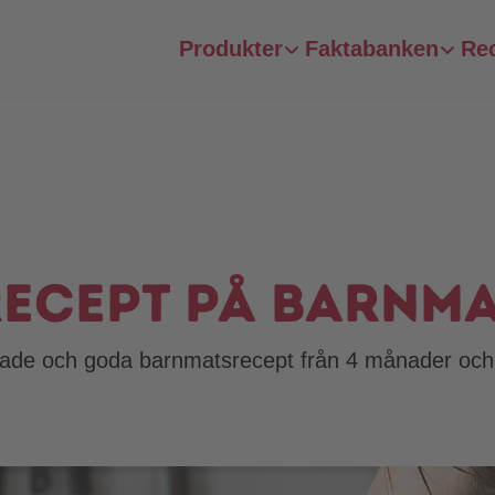
Produkter
Faktabanken
Re
ecept på barnm
gade och goda barnmatsrecept från 4 månader och