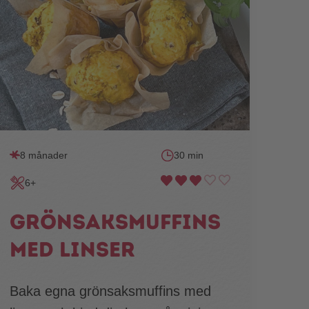
8 månader
30 min
6+
Grönsaksmuffins
med linser
Baka egna grönsaksmuffins med