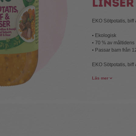
linser
EKO Sötpotatis, biff 
• Ekologisk
• 70 % av måltidens 
• Passar barn från 
EKO Sötpotatis, biff
Läs mer