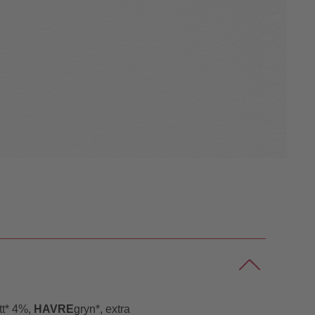
tt* 4%,
HAVRE
gryn*, extra