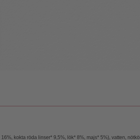
16%, kokta röda linser* 9,5%, lök* 8%, majs* 5%), vatten, nötkö