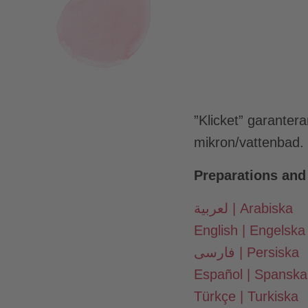
”Klicket” garanter
mikron/vattenbad.
Preparations and
لعربية | Arabiska
English | Engelska
فارسی | Persiska
Español | Spanska
Türkçe | Turkiska