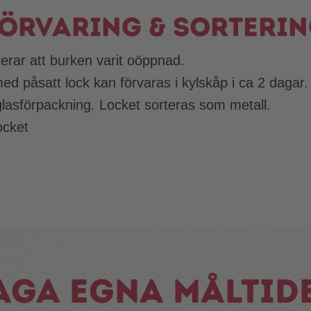
örvaring & sorteri
terar att burken varit oöppnad.
d påsatt lock kan förvaras i kylskåp i ca 2 dagar.
lasförpackning. Locket sorteras som metall.
ocket
aga egna måltid