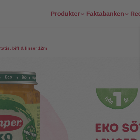
Produkter
Faktabanken
Re
atis, biff & linser 12m
Eko sö