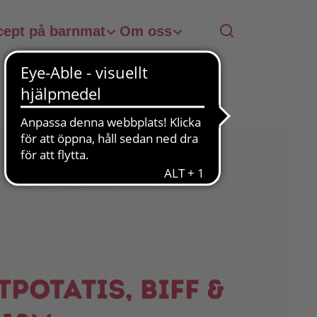
cept på barnmat
Om oss
tpotatis, biff &