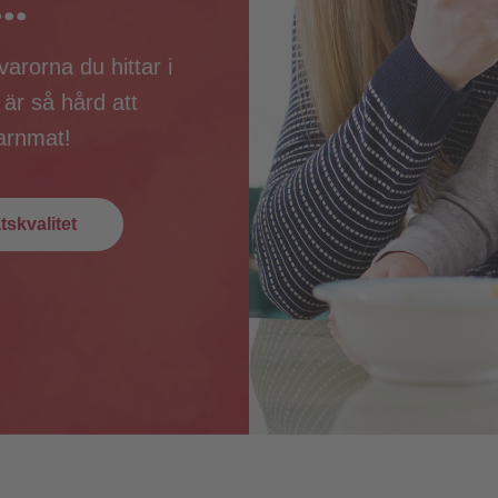
..
arorna du hittar i
 är så hård att
barnmat!
skvalitet