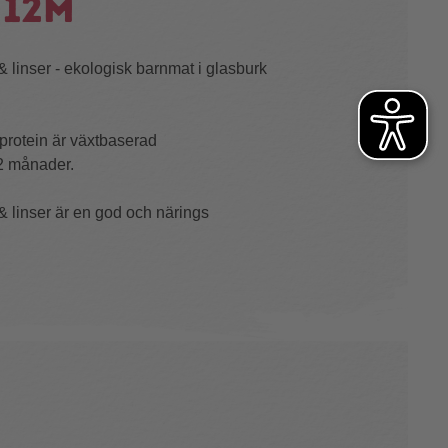
 12m
& linser - ekologisk barnmat i glasburk
protein är växtbaserad
12 månader.
 & linser är en god och närings