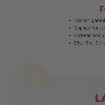
F
”Klicket” garan
Öppnad burk me
Sorteras som g
Bäst före: Se l
L