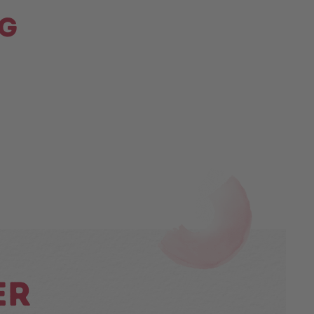
ng
er