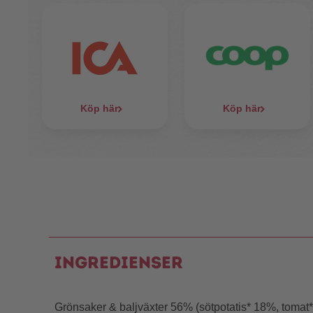
Köp här
Köp här
Ingredienser
Grönsaker & baljväxter 56% (sötpotatis* 18%, tomat* 