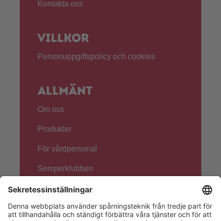
Kontakta oss
Villkor
Personuppgiftspolicy och cookies
Allmänt
Om oss
Produkter
För vårdpersonal
Semperklubben
Följ oss!