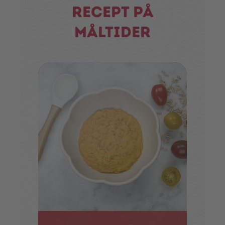
Recept på
måltider
1 
T
r
Ska
Laga
pap