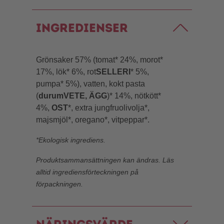
Ingredienser
Grönsaker 57% (tomat* 24%, morot*
17%, lök* 6%, rot
SELLERI
* 5%,
pumpa* 5%), vatten, kokt pasta
(
durumVETE, ÄGG
)* 14%, nötkött*
4%,
OST
*, extra jungfruolivolja*,
majsmjöl*, oregano*, vitpeppar*.
*Ekologisk ingrediens.
Produktsammansättningen kan ändras. Läs
alltid ingrediensförteckningen på
förpackningen.