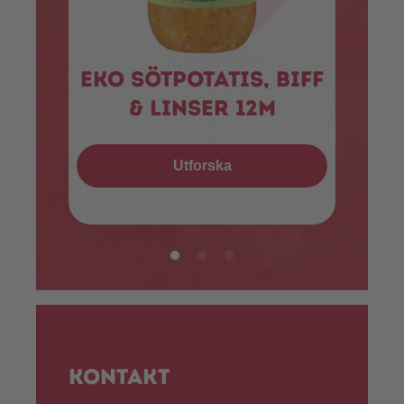
Eko sötpotatis, biff
Ö
& linser 12m
Utforska
Kontakt